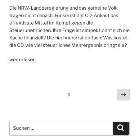
Die NRW-Landesregierung und das gemeine Volk
fragen nicht danach. Für sie ist der CD-Ankauf das
effektivste Mittel im Kampf gegen die
Steuerunehrlichen. Ihre Frage ist simpel: Lohnt sich die
Sache finanziell? Die Rechnung ist einfach: Was kostet
die CD, wie viel steuerliches Mehrergebnis bringt sie?
„Au
weiterlesen
…
Aufschrei
58“
Beitragsnavigation
Näch
Seite
1
Seit
Suche
Suche
nach: