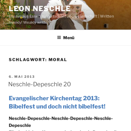
Zum
LEON NESCHLE
Inhalt
Essays aus Essen zu Wirtschaft und Gesellschaft | Written
springen
weekly! Weakly written!
Menü
SCHLAGWORT:
MORAL
VERÖFFENTLICHT
6. MAI 2013
AM
Neschle-Depeschle 20
Evangelischer Kirchentag 2013:
Bibelfest und doch nicht bibelfest!
Neschle-Depeschle-Neschle-Depeschle-Neschle-
Depeschle