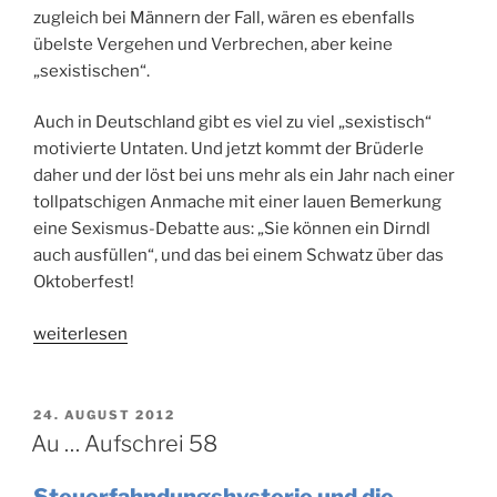
zugleich bei Männern der Fall, wären es ebenfalls
übelste Vergehen und Verbrechen, aber keine
„sexistischen“.
Auch in Deutschland gibt es viel zu viel „sexistisch“
motivierte Untaten. Und jetzt kommt der Brüderle
daher und der löst bei uns mehr als ein Jahr nach einer
tollpatschigen Anmache mit einer lauen Bemerkung
eine Sexismus-Debatte aus: „Sie können ein Dirndl
auch ausfüllen“, und das bei einem Schwatz über das
Oktoberfest!
„Au
weiterlesen
…
Aufschrei
61“
VERÖFFENTLICHT
24. AUGUST 2012
AM
Au … Aufschrei 58
Steuerfahndungshysterie und die