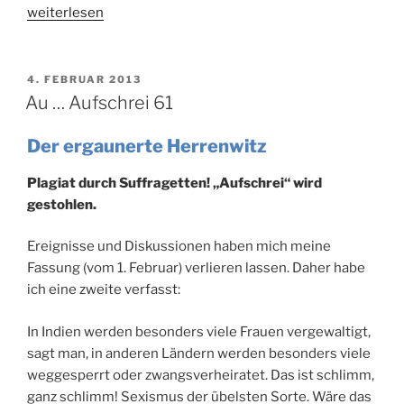
„Au
weiterlesen
…
Aufschrei
62“
VERÖFFENTLICHT
4. FEBRUAR 2013
AM
Au … Aufschrei 61
Der ergaunerte Herrenwitz
Plagiat durch Suffragetten! „Aufschrei“ wird
gestohlen.
Ereignisse und Diskussionen haben mich meine
Fassung (vom 1. Februar) verlieren lassen. Daher habe
ich eine zweite verfasst:
In Indien werden besonders viele Frauen vergewaltigt,
sagt man, in anderen Ländern werden besonders viele
weggesperrt oder zwangsverheiratet. Das ist schlimm,
ganz schlimm! Sexismus der übelsten Sorte. Wäre das