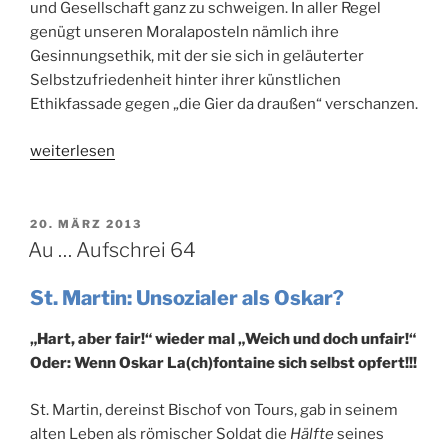
und Gesellschaft ganz zu schweigen. In aller Regel
genügt unseren Moralaposteln nämlich ihre
Gesinnungsethik, mit der sie sich in geläuterter
Selbstzufriedenheit hinter ihrer künstlichen
Ethikfassade gegen „die Gier da draußen“ verschanzen.
„Neschle-
weiterlesen
Depeschle
20“
VERÖFFENTLICHT
20. MÄRZ 2013
AM
Au … Aufschrei 64
St. Martin: Unsozialer als Oskar?
„Hart, aber fair!“ wieder mal „Weich und doch unfair!“
Oder: Wenn Oskar La(ch)fontaine sich selbst opfert!!!
St. Martin, dereinst Bischof von Tours, gab in seinem
alten Leben als römischer Soldat die
Hälfte
seines