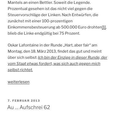
Mantels an einen Bettler. Soweit die Legende.
Prozentual gesehen ist das nicht viel gegen die
Steuervorschläge der Linken. Nach Entwürfen, die
zunächst mit einer 100-prozentigen
Einkommensbesteuerung ab 500.000 Euro drohten
[1]
,
blieb die Linke endgültig bei 75 Prozent.
Oskar Lafontaine in der Runde „Hart, aber fair“ am
Montag, den 18. März 2013, findet das gut und meint
über sich selbst:
Ich bin der Einzige in dieser Runde, der
vom Staat etwas fordert, was sich auch gegen mich
selbst richtet.
„Au
weiterlesen
…
Aufschrei
64“
VERÖFFENTLICHT
7. FEBRUAR 2013
AM
Au … Aufschrei 62