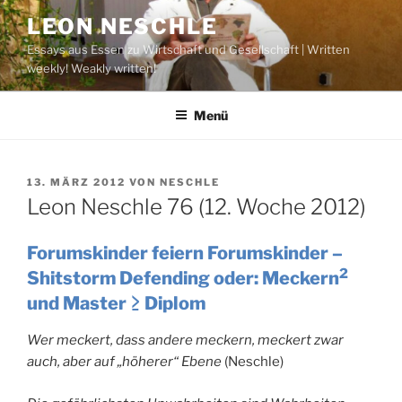
Zum
LEON NESCHLE
Inhalt
Essays aus Essen zu Wirtschaft und Gesellschaft | Written
springen
weekly! Weakly written!
Menü
VERÖFFENTLICHT
13. MÄRZ 2012
VON
NESCHLE
AM
Leon Neschle 76 (12. Woche 2012)
Forumskinder feiern Forumskinder –
2
Shitstorm Defending oder: Meckern
und Master ≥ Diplom
Wer meckert, dass andere meckern, meckert zwar
auch, aber auf „höherer“ Ebene
(Neschle)