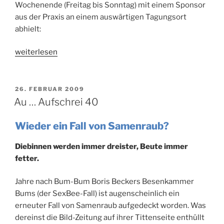
Wochenende (Freitag bis Sonntag) mit einem Sponsor
aus der Praxis an einem auswärtigen Tagungsort
abhielt:
„Leon
weiterlesen
Neschle
56
(47.
VERÖFFENTLICHT
26. FEBRUAR 2009
AM
Woche
Au … Aufschrei 40
2009)“
Wieder ein Fall von Samenraub?
Diebinnen werden immer dreister, Beute immer
fetter.
Jahre nach Bum-Bum Boris Beckers Besenkammer
Bums (der SexBee-Fall) ist augenscheinlich ein
erneuter Fall von Samenraub aufgedeckt worden. Was
dereinst die Bild-Zeitung auf ihrer Tittenseite enthüllt