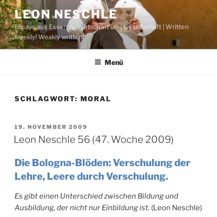
Zum
LEON NESCHLE
Inhalt
Essays aus Essen zu Wirtschaft und Gesellschaft | Written
springen
weekly! Weakly written!
Menü
SCHLAGWORT:
MORAL
VERÖFFENTLICHT
19. NOVEMBER 2009
AM
Leon Neschle 56 (47. Woche 2009)
Die Bologna-Blöden: Verschulung der
Lehre, Leere durch Verschulung.
Es gibt einen Unterschied zwischen Bildung und
Ausbildung, der nicht nur Einbildung ist.
(Leon Neschle)