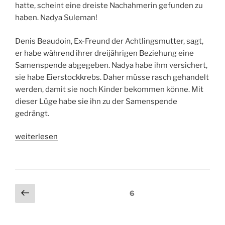
hatte, scheint eine dreiste Nachahmerin gefunden zu
haben. Nadya Suleman!
Denis Beaudoin, Ex-Freund der Achtlingsmutter, sagt,
er habe während ihrer dreijährigen Beziehung eine
Samenspende abgegeben. Nadya habe ihm versichert,
sie habe Eierstockkrebs. Daher müsse rasch gehandelt
werden, damit sie noch Kinder bekommen könne. Mit
dieser Lüge habe sie ihn zu der Samenspende
gedrängt.
„Au
weiterlesen
…
Aufschrei
40“
Beitragsnavigation
Vorherige
Seite
6
Seite