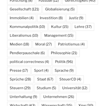
Forschung
(8)
Fussball
(12)
Gerechtigkeit
(40)
Gesellschaft
(121)
Globalisierung
(5)
Immobilien
(4)
Investition
(8)
Justiz
(9)
Kommunalpolitik
(10)
Kultur
(15)
Lehre
(37)
Liberalismus
(10)
Management
(15)
Medien
(18)
Moral
(27)
Patriotismus
(4)
Pendlerpauschale
(6)
Philosophie
(21)
political correctness
(4)
Politik
(96)
Presse
(17)
Sport
(4)
Sprache
(9)
Sprüche
(28)
Staat
(67)
SteuerCD
(4)
Steuern
(29)
Studium
(5)
Universität
(12)
Unterhaltung
(9)
Unternehmen
(26)
Wirtschaft
(43)
Wissenschaft
(35)
Xing
(30)