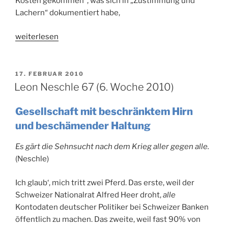
Kosten gekommen“, was sich in „Zustimmung und
Lachern“ dokumentiert habe,
„Au
weiterlesen
…
Aufschrei
47“
VERÖFFENTLICHT
17. FEBRUAR 2010
AM
Leon Neschle 67 (6. Woche 2010)
Gesellschaft mit beschränktem Hirn
und beschämender Haltung
Es gärt die Sehnsucht nach dem Krieg aller gegen alle.
(Neschle)
Ich glaub‘, mich tritt zwei Pferd. Das erste, weil der
Schweizer Nationalrat Alfred Heer droht,
alle
Kontodaten deutscher Politiker bei Schweizer Banken
öffentlich zu machen. Das zweite, weil fast 90% von