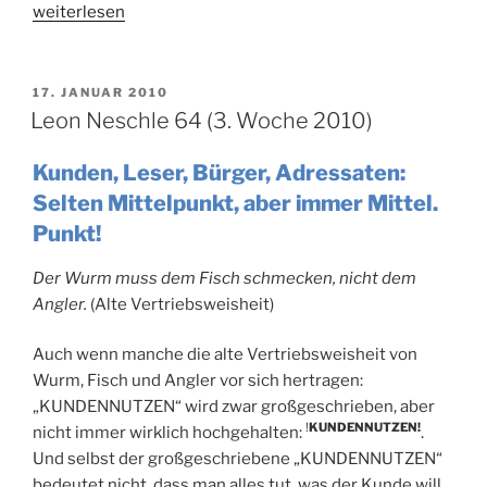
„Au
weiterlesen
…
Aufschrei
46“
VERÖFFENTLICHT
17. JANUAR 2010
AM
Leon Neschle 64 (3. Woche 2010)
Kunden, Leser, Bürger, Adressaten:
Selten Mittelpunkt, aber immer Mittel.
Punkt!
Der Wurm muss dem Fisch schmecken, nicht dem
Angler.
(Alte Vertriebsweisheit)
Auch wenn manche die alte Vertriebsweisheit von
Wurm, Fisch und Angler vor sich hertragen:
„KUNDENNUTZEN“ wird zwar großgeschrieben, aber
!
KUNDENNUTZEN!
nicht immer wirklich hochgehalten:
.
Und selbst der großgeschriebene „KUNDENNUTZEN“
bedeutet nicht, dass man alles tut, was der Kunde will,