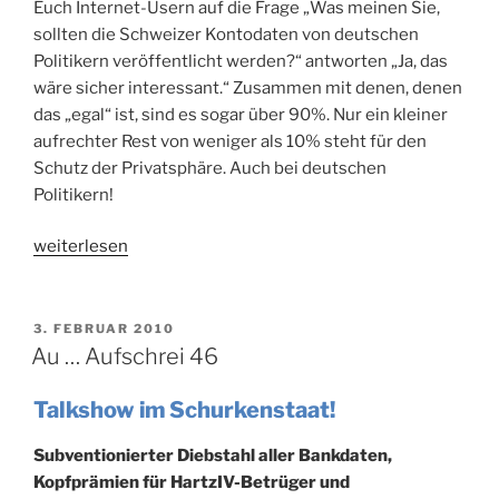
Euch Internet-Usern auf die Frage „Was meinen Sie,
sollten die Schweizer Kontodaten von deutschen
Politikern veröffentlicht werden?“ antworten „Ja, das
wäre sicher interessant.“ Zusammen mit denen, denen
das „egal“ ist, sind es sogar über 90%. Nur ein kleiner
aufrechter Rest von weniger als 10% steht für den
Schutz der Privatsphäre. Auch bei deutschen
Politikern!
„Leon
weiterlesen
Neschle
67
(6.
VERÖFFENTLICHT
3. FEBRUAR 2010
AM
Woche
Au … Aufschrei 46
2010)“
Talkshow im Schurkenstaat!
Subventionierter Diebstahl aller Bankdaten,
Kopfprämien für HartzIV-Betrüger und