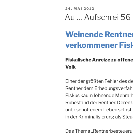
VERÖFFENTLICHT
24. MAI 2012
AM
Au … Aufschrei 56
Weinende Rentner
verkommener Fis
Fiskalische Anreize zu offen
Volk
Einer der größten Fehler des d
Rentner dem Erhebungsverfahr
Fiskus kaum lohnende Mehrarbe
Ruhestand der Rentner. Deren
unbescholtenem Leben selbst 
in der Kriminalisierung als Ste
Das Thema „Rentnerbesteuerung