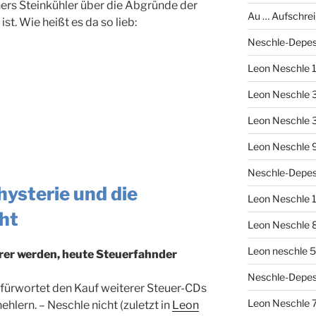
rs Steinkühler über die Abgründe der
Au … Aufschrei
st. Wie heißt es da so lieb:
Neschle-Depes
Leon Neschle 1
Leon Neschle 3
Leon Neschle 
Leon Neschle 9
Neschle-Depesc
ysterie und die
Leon Neschle 1
ht
Leon Neschle 8
Leon neschle 5
rer werden, heute Steuerfahnder
Neschle-Depes
fürwortet den Kauf weiterer Steuer-CDs
Leon Neschle 7
hlern. – Neschle nicht (zuletzt in
Leon