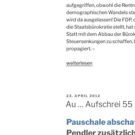
aufgegriffen, obwohl die Rent
demographischen Wandels ste
wird da ausgelassen! Die FDP,
die Staatsbürokratie stellt, h
Statt mit dem Abbau der Bürok
Steuersenkungen zu schaffen, 
propagiert. –
„Au
weiterlesen
…
Aufschrei
56“
VERÖFFENTLICHT
23. APRIL 2012
AM
Au … Aufschrei 55
Pauschale abscha
Pendler zusätzlic