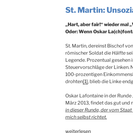
St. Martin: Unsozi
„Hart, aber fair!“ wieder mal 
Oder: Wenn Oskar La(ch)fontai
St. Martin, dereinst Bischof vo
römischer Soldat die
Hälfte
sei
Legende. Prozentual gesehen is
Steuervorschläge der Linken. N
100-prozentigen Einkommens
drohten
[1]
, blieb die Linke end
Oskar Lafontaine in der Runde 
März 2013, findet das gut und m
in dieser Runde, der vom Staat
mich selbst richtet.
„Au
weiterlesen