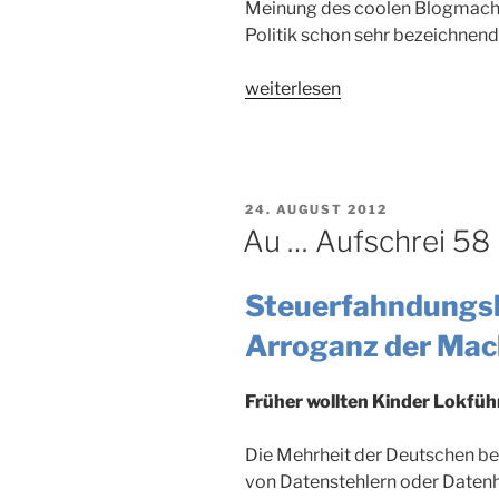
Meinung des coolen Blogmache
Politik schon sehr bezeichnend i
„Au
weiterlesen
…
Aufschrei
62“
VERÖFFENTLICHT
24. AUGUST 2012
AM
Au … Aufschrei 58
Steuerfahndungsh
Arroganz der Mac
Früher wollten Kinder Lokfüh
Die Mehrheit der Deutschen be
von Datenstehlern oder Datenhe