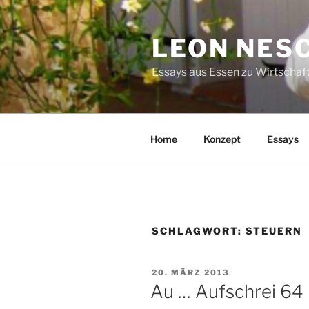
Zum
Inhalt
LEON NES
springen
Essays aus Essen zu Wirtschaft
Home
Konzept
Essays
SCHLAGWORT:
STEUERN
VERÖFFENTLICHT
20. MÄRZ 2013
AM
Au … Aufschrei 64