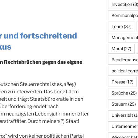
Investition
(8
Kommunalpoli
Lehre
(37)
 und fortschreitend
Managemen
kus
Moral
(27)
Pendlerpausc
en Rechtsbrüchen gegen das eigene
political corr
Presse
(17)
eutschen Steuerrechts ist es,
alle(!)
en zu unterwerfen. Das bringt dem
Sprüche
(28)
it und trägt Staatsbürokratie in den
Steuern
(29)
 Überforderung endet nach
im neunzigsten Lebensjahr immer öfter
Universität
(1
uerstraftäter. Durch meinen(?) Staat!
Unternehme
“ wird von keiner politischen Partei
Wissenschaf