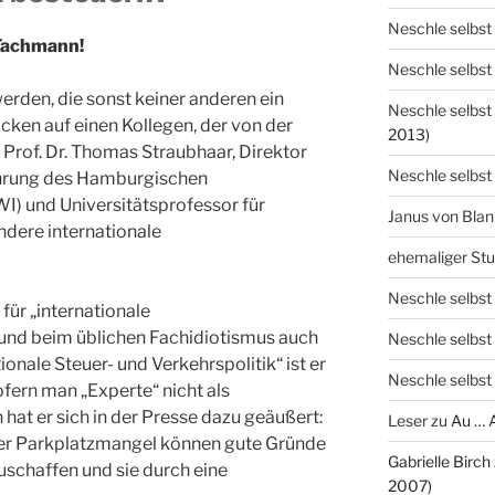
Neschle selbst
 Fachmann!
Neschle selbst
erden, die sonst keiner anderen ein
Neschle selbst
cken auf einen Kollegen, der von der
2013)
 Prof. Dr. Thomas Straubhaar, Direktor
Neschle selbst
ührung des Hamburgischen
I) und Universitätsprofessor für
Janus von Bla
ndere internationale
ehemaliger St
Neschle selbst
für „internationale
und beim üblichen Fachidiotismus auch
Neschle selbst
ionale Steuer- und Verkehrspolitik“ ist er
Neschle selbst
ofern man „Experte“ nicht als
at er sich in der Presse dazu geäußert:
Leser
zu
Au … 
der Parkplatzmangel können gute Gründe
Gabrielle Birch
uschaffen und sie durch eine
2007)