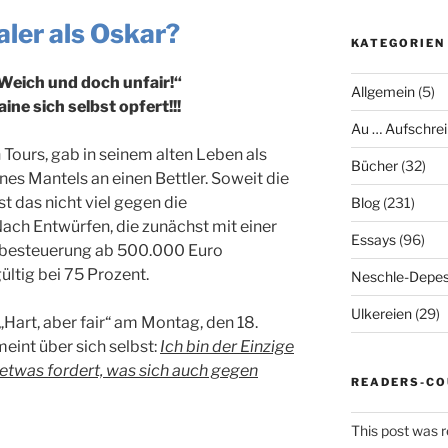
aler als Oskar?
KATEGORIEN
„Weich und doch unfair!“
Allgemein
(5)
ne sich selbst opfert!!!
Au … Aufschrei
n Tours, gab in seinem alten Leben als
Bücher
(32)
nes Mantels an einen Bettler. Soweit die
t das nicht viel gegen die
Blog
(231)
ach Entwürfen, die zunächst mit einer
Essays
(96)
besteuerung ab 500.000 Euro
gültig bei 75 Prozent.
Neschle-Depes
Ulkereien
(29)
„Hart, aber fair“ am Montag, den 18.
eint über sich selbst:
Ich bin der Einzige
 etwas fordert, was sich auch gegen
READERS-CO
This post was 