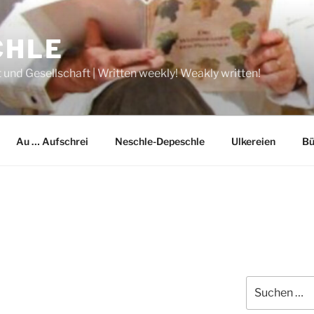
CHLE
 und Gesellschaft | Written weekly! Weakly written!
Au … Aufschrei
Neschle-Depeschle
Ulkereien
Bü
Suche
nach: