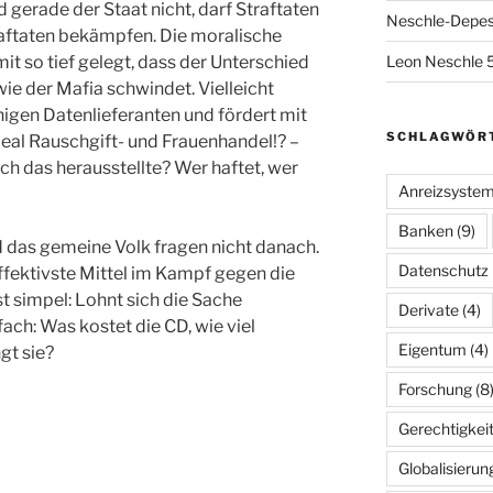
 gerade der Staat nicht, darf Straftaten
Neschle-Depes
raftaten bekämpfen. Die moralische
it so tief gelegt, dass der Unterschied
Leon Neschle 5
ie der Mafia schwindet. Vielleicht
inigen Datenlieferanten und fördert mit
SCHLAGWÖR
al Rauschgift- und Frauenhandel!? –
h das herausstellte? Wer haftet, wer
Anreizsyste
Banken
(9)
das gemeine Volk fragen nicht danach.
Datenschutz
effektivste Mittel im Kampf gegen die
st simpel: Lohnt sich die Sache
Derivate
(4)
fach: Was kostet die CD, wie viel
Eigentum
(4)
gt sie?
Forschung
(8
Gerechtigkei
Globalisierun