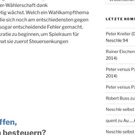
ner-Wählerschaft dank
tig wächst. Welch ein Wahlkampfthema
 die sich noch am entschiedensten gegen
LETZTE KOM
at sogar entscheidende Fehler gemacht.
Peter Kreiter 
ratie zu beginnen, um Spielraum für
Neschle 94
hat sie
zuerst
Steuersenkungen
Rainer Elschen
2014)
Peter versus P
2014)
Peter versus P
Robert Buss
z
Neschle selbst
ffen,
quent
zu
Au … 
h besteuern?
Neschle selbst