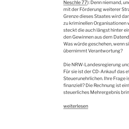
Neschle 77
): Denn niemand, und
mit der Förderung weiterer St
Grenze dieses Staates wird dam
zu kriminellen Organisationen w
steckt die auch längst hinter e
den Gewinnen aus dem Datende
Was würde geschehen, wenn sic
übernimmt Verantwortung?
Die NRW-Landesregierung und 
Für sie ist der CD-Ankauf das 
Steuerunehrlichen. Ihre Frage i
finanziell? Die Rechnung ist ein
steuerliches Mehrergebnis brin
„Au
weiterlesen
…
Aufschrei
58“