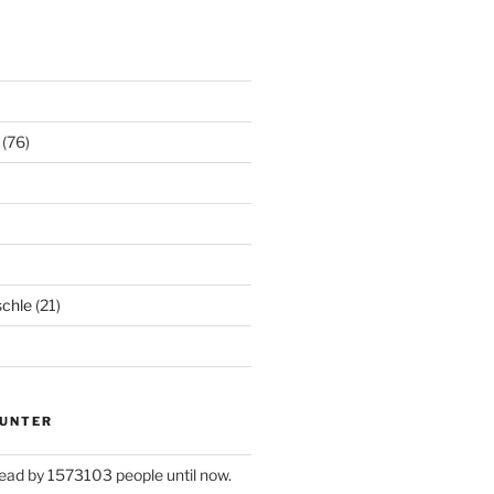
(76)
chle
(21)
UNTER
read by 1573103 people until now.