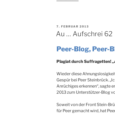
…
Aufschrei
64“
VERÖFFENTLICHT
7. FEBRUAR 2013
AM
Au … Aufschrei 62
Peer-Blog, Peer-
Plagiat durch Suffragetten! „
Wieder diese Ahnungslosigkeit
Gespür bei Peer Steinbrück. „I
Anrüchiges erkennen“, sagte er
2013 zum Unterstützer-Blog von
Soweit von der Front Stein-Br
für Peer gemacht wird, hat Peer