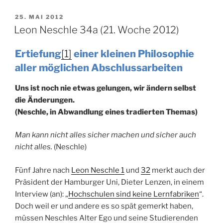
81
(48.
VERÖFFENTLICHT
25. MAI 2012
AM
Woche
Leon Neschle 34a (21. Woche 2012)
2013)“
Ertiefung
[1]
einer kleinen Philosophie
aller möglichen Abschlussarbeiten
Uns ist noch nie etwas gelungen, wir ändern selbst
die Änderungen.
(Neschle, in Abwandlung eines tradierten Themas)
Man kann nicht alles sicher machen und sicher auch
nicht alles.
(Neschle)
Fünf Jahre nach
Leon Neschle 1
und
32
merkt auch der
Präsident der Hamburger Uni, Dieter Lenzen, in einem
Interview (an): „
Hochschulen sind keine Lernfabriken
“.
Doch weil er und andere es so spät gemerkt haben,
müssen Neschles Alter Ego und seine Studierenden