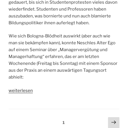
gedauert, bis sich in Studentenprotesten vieles davon
wiederfindet. Studenten und Professoren haben
auszubaden, was bornierte und nun auch blamierte
Bildungspolitiker ihnen auferlegt haben.
Wie sich Bologna-Blödheit auswirkt (aber auch wie
man sie bekämpfen kann), konnte Neschles Alter Ego
auf einem Seminar über „Managervergütung und
Managerhaftung“ erfahren, das er am letzten
Wochenende (Freitag bis Sonntag) mit einem Sponsor
aus der Praxis an einem auswärtigen Tagungsort
abhielt:
„Leon
weiterlesen
Neschle
56
(47.
Woche
Beitragsnavigation
Näch
Seite
1
2009)“