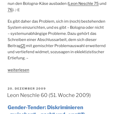
nun den Bologna-Käse ausbaden (
Leon Neschle 75
und
76
). ;-((
Es gibt daher das Problem, sich im (noch) bestehenden
System einzurichten, und es gibt – Bologna oder nicht
– systemunabhängige Probleme. Dazu gehört das
Schreiben einer Abschlussarbeit, dem sich dieser
Beitrag
[2]
mit gemischter Problemauswahl erweiternd
und vertiefend widmet, sozusagen in eklektizistischer
Ertiefung. –
„Leon
weiterlesen
Neschle
34a
(21.
VERÖFFENTLICHT
20. DEZEMBER 2009
AM
Woche
Leon Neschle 60 (51. Woche 2009)
2012)“
Gender-Tender: Diskriminieren