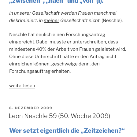
„zwischen“, „nach“ und „von“(I).
In
unserer
Gesellschaft werden Frauen manchmal
diskriminiert, in
meiner
Gesellschaft nicht.
(Neschle).
Neschle hat neulich einen Forschungsantrag
eingereicht. Dabei musste er unterschreiben, dass
mindestens 40% der Arbeit von Frauen geleistet wird.
Ohne diese Unterschrift hätte er den Antrag nicht
einreichen können, geschweige denn, den
Forschungsauftrag erhalten.
„Leon
weiterlesen
Neschle
60
(51.
VERÖFFENTLICHT
8. DEZEMBER 2009
AM
Woche
Leon Neschle 59 (50. Woche 2009)
2009)“
Wer setzt eigentlich die „Zeitzeichen?“