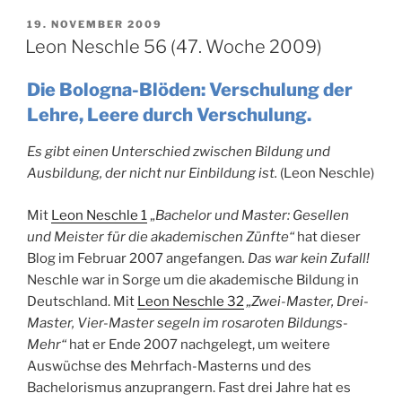
59
(50.
VERÖFFENTLICHT
19. NOVEMBER 2009
AM
Woche
Leon Neschle 56 (47. Woche 2009)
2009)“
Die Bologna-Blöden: Verschulung der
Lehre, Leere durch Verschulung.
Es gibt einen Unterschied zwischen Bildung und
Ausbildung, der nicht nur Einbildung ist.
(Leon Neschle)
Mit
Leon Neschle 1
„
Bachelor und Master: Gesellen
und Meister für die akademischen Zünfte“
hat dieser
Blog im Februar 2007 angefangen
. Das war kein Zufall!
Neschle war in Sorge um die akademische Bildung in
Deutschland. Mit
Leon Neschle 32
„Zwei-Master, Drei-
Master, Vier-Master segeln im rosaroten Bildungs-
Mehr“
hat er Ende 2007 nachgelegt, um weitere
Auswüchse des Mehrfach-Masterns und des
Bachelorismus anzuprangern. Fast drei Jahre hat es