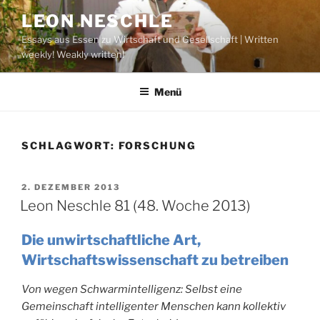
Zum
LEON NESCHLE
Inhalt
Essays aus Essen zu Wirtschaft und Gesellschaft | Written
springen
weekly! Weakly written!
Menü
SCHLAGWORT:
FORSCHUNG
VERÖFFENTLICHT
2. DEZEMBER 2013
AM
Leon Neschle 81 (48. Woche 2013)
Die unwirtschaftliche Art,
Wirtschaftswissenschaft zu betreiben
Von wegen Schwarmintelligenz: Selbst eine
Gemeinschaft intelligenter Menschen kann kollektiv