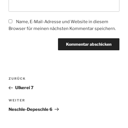
Name, E-Mail-Adresse und Website in diesem
Browser für meinen nächsten Kommentar speichern.
Beitragsnavigation
Vorheriger
ZURÜCK
Beitrag
Ulkerei 7
Nächster
WEITER
Beitrag
Neschle-Depeschle 6