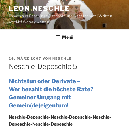
Zum
LEON NESCHLE
Inhalt
Essays aus Essen zu Wirtschaft und Gesellschaft | Written
springen
weekly! Weakly written!
Menü
VERÖFFENTLICHT
24. MÄRZ 2007
VON
NESCHLE
AM
Neschle-Depeschle 5
Nichtstun oder Derivate –
Wer bezahlt die höchste Rate?
Gemeiner Umgang mit
Gemein(de)eigentum!
Neschle-Depeschle-Neschle-Depeschle-Neschle-
Depeschle-Neschle-Depeschle