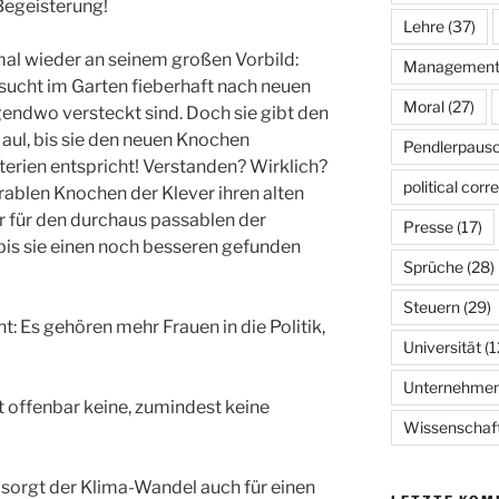
Begeisterung!
Lehre
(37)
mal wieder an seinem großen Vorbild:
Managemen
 sucht im Garten fieberhaft nach neuen
Moral
(27)
gendwo versteckt sind. Doch sie gibt den
aul, bis sie den neuen Knochen
Pendlerpausc
terien entspricht! Verstanden? Wirklich?
political corr
rablen Knochen der Klever ihren alten
r für den durchaus passablen der
Presse
(17)
 bis sie einen noch besseren gefunden
Sprüche
(28)
Steuern
(29)
: Es gehören mehr Frauen in die Politik,
Universität
(1
Unternehme
at offenbar keine, zumindest keine
Wissenschaf
e sorgt der Klima-Wandel auch für einen