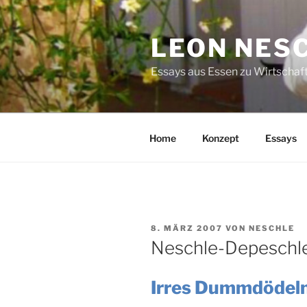
Zum
Inhalt
LEON NES
springen
Essays aus Essen zu Wirtschaft
Home
Konzept
Essays
VERÖFFENTLICHT
8. MÄRZ 2007
VON
NESCHLE
AM
Neschle-Depeschl
Irres Dummdödeln