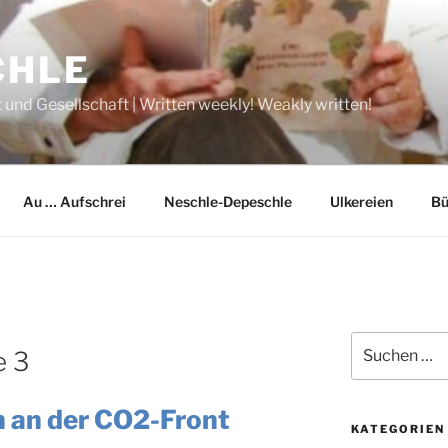
CHLE
 und Gesellschaft | Written weekly! Weakly written!
Au … Aufschrei
Neschle-Depeschle
Ulkereien
Bü
Suche
e 3
nach:
 an der CO2-Front
KATEGORIEN