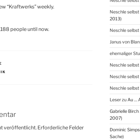
Neschle selbst
new “Kraftwerks” weekly.
Neschle selbst
2013)
188 people until now.
Neschle selbst
Janus von Bla
ehemaliger St
E
Neschle selbst
TIK
Neschle selbst
Neschle selbst
Leser
zu
Au … 
Gabrielle Birch
entar
2007)
 veröffentlicht.
Erforderliche Felder
Dominic Simps
Sache)