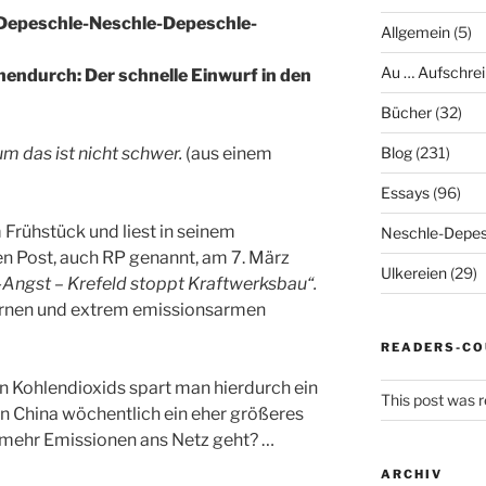
Depeschle-Neschle-Depeschle-
Allgemein
(5)
Au … Aufschrei
hendurch: Der schnelle Einwurf in den
Bücher
(32)
um das ist nicht schwer.
(aus einem
Blog
(231)
Essays
(96)
Frühstück und liest in seinem
Neschle-Depes
en Post, auch RP genannt, am 7. März
Ulkereien
(29)
-Angst – Krefeld stoppt Kraftwerksbau“.
rnen und extrem emissionsarmen
READERS-CO
n Kohlendioxids spart man hierdurch ein
This post was r
in China wöchentlich ein eher größeres
h mehr Emissionen ans Netz geht? …
ARCHIV