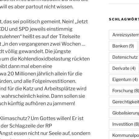
will es aber partout nicht wissen.
SCHLAGWÖR
, das sei politisch gemeint. Nein! „Jetzt
CDU und SPD jeweils einstimmig
Anreizsyste
ulehnen“ heißt es auf der Titelseite
rst „in den vergangenen zwei Wochen …
Banken
(9)
t völlig gewandelt. Die jüngste
Datenschutz
n um die Kohlendioxidbelastung rückten
eibt dann mal eben eine
Derivate
(4)
wa 20 Millionen jährlich allein für die
Eigentum
(4)
den, und alle Folgeinvestitionen.
nd für die Katz und Arbeitsplätze wird
Forschung
(8
 wahrscheinlich keine. Dann sollen sie
Gerechtigkei
ch künftig aufhören zu jammern!
Globalisierun
Klimaschutz? Um Gottes willen! Er ist
Investition
(8
 der Schlagzeile der RP
ngst essen nicht nur Seele auf, sondern
Kommunalpoli