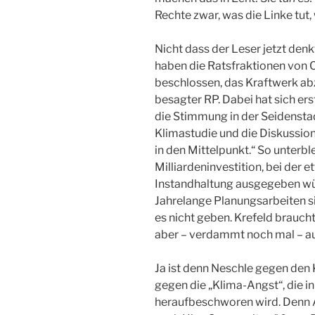
Rechte zwar, was die Linke tut, 
Nicht dass der Leser jetzt denkt
haben die Ratsfraktionen von 
beschlossen, das Kraftwerk abz
besagter RP. Dabei hat sich e
die Stimmung in der Seidenstad
Klimastudie und die Diskussio
in den Mittelpunkt.“ So unterbl
Milliardeninvestition, bei der et
Instandhaltung ausgegeben wür
Jahrelange Planungsarbeiten si
es nicht geben. Krefeld braucht
aber – verdammt noch mal – au
Ja ist denn Neschle gegen den 
gegen die „Klima-Angst“, die in
heraufbeschworen wird. Denn A