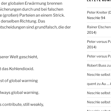
LETZTE KOM
Bei der globalen Erwärmung brennen
 Sicherungen durch und bei falschen
Peter Kreiter 
e (großen) Parteien an einem Strick.
Neschle 94
n derselben Richtung. Das
tscheidungen sind grundfalsch, die der
Rainer Elschen
2014)
Peter versus P
2014)
Peter versus P
erer Welt geschieht,
Robert Buss
z
 das Kohlendioxid.
Neschle selbst
st of global warming
quent
zu
Au … 
lways global warning.
Neschle selbst
Neschle selbst
contribute, still weakly,