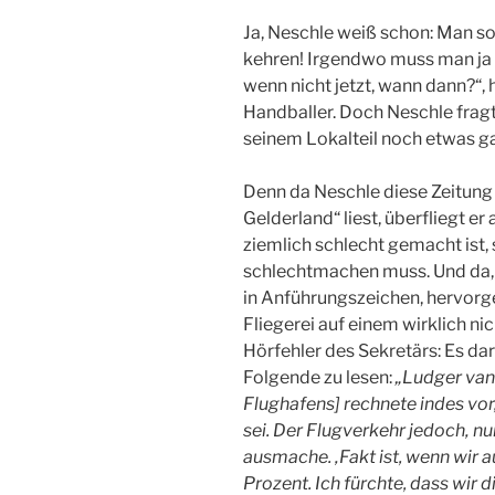
Ja, Neschle weiß schon: Man so
kehren! Irgendwo muss man ja a
wenn nicht jetzt, wann dann?“, 
Handballer. Doch Neschle fragt j
seinem Lokalteil noch etwas ga
Denn da Neschle diese Zeitung
Gelderland“ liest, überfliegt er
ziemlich schlecht gemacht ist, 
schlechtmachen muss. Und da, in
in Anführungszeichen, hervorge
Fliegerei auf einem wirklich n
Hörfehler des Sekretärs: Es da
Folgende zu lesen:
„Ludger van 
Flughafens] rechnete indes vo
sei. Der Flugverkehr jedoch‚ n
ausmache. ‚Fakt ist, wenn wir a
Prozent. Ich fürchte, dass wir d