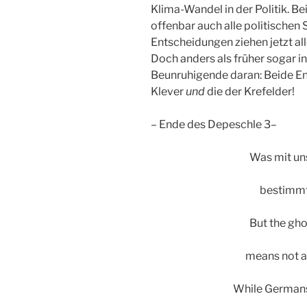
Klima-Wandel in der Politik. 
offenbar auch alle politischen
Entscheidungen ziehen jetzt all
Doch anders als früher sogar i
Beunruhigende daran: Beide En
Klever
und
die der Krefelder!
– Ende des Depeschle 3–
Was mit uns
bestimmt
But the gho
means not a
While Germans 