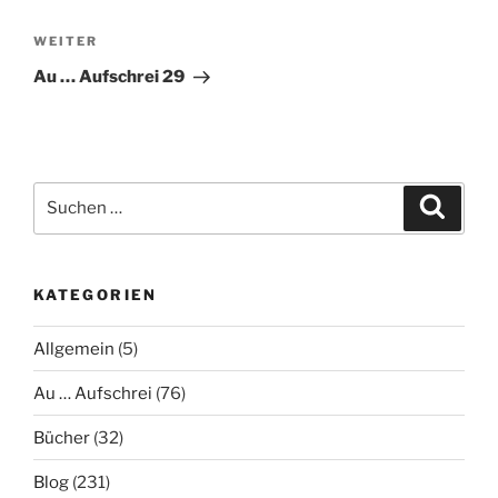
Nächster
WEITER
Beitrag
Au … Aufschrei 29
Suche
Suche
nach:
KATEGORIEN
Allgemein
(5)
Au … Aufschrei
(76)
Bücher
(32)
Blog
(231)