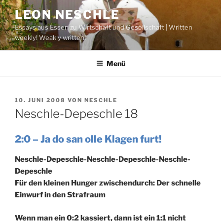
Zum
LEON NESCHLE
Inhalt
Essays aus Essen zu Wirtschaft und Gesellschaft | Written
springen
weekly! Weakly written!
Menü
VERÖFFENTLICHT
10. JUNI 2008
VON
NESCHLE
AM
Neschle-Depeschle 18
2:0 – Ja do san olle Klagen furt!
Neschle-Depeschle-Neschle-Depeschle-Neschle-
Depeschle
Für den kleinen Hunger zwischendurch: Der schnelle
Einwurf in den Strafraum
Wenn man ein 0:2 kassiert, dann ist ein 1:1 nicht