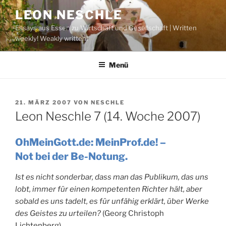
Zum
LEON NESCHLE
Inhalt
Essays aus Essen zu Wirtschaft und Gesellschaft | Written
springen
weekly! Weakly written!
Menü
VERÖFFENTLICHT
21. MÄRZ 2007
VON
NESCHLE
AM
Leon Neschle 7 (14. Woche 2007)
OhMeinGott.de: MeinProf.de! –
Not bei der Be-Notung.
Ist es nicht sonderbar, dass man das Publikum, das uns
lobt, immer für einen kompetenten Richter hält, aber
sobald es uns tadelt, es für unfähig erklärt, über Werke
des Geistes zu urteilen?
(Georg Christoph
Lichtenberg)