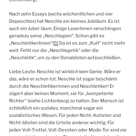
Nach zehn Essays (sechs wöchentlichen und vier
Depeschles) hat Neschle ein kleines Jubiläum. Es ist
auch ein Jubel-läum.
Einige LeserInnen verschlingen
geradezu seine „Neschlegien“. Schon gibt es
„Nesch
le
tikerInnen“!
[1]
Da ist es zum „Kult“ nicht mehr
weit. Fehlt nur die „Neschle
ge
tik“ oder die
„Nesch
le
tik“, um zu den Donaldisten aufzuschließen.
Liebe Leute: Neschle ist wirklich kein Genie. Wäre er
das, wäre er schon tot. Neschle ist sogar beschämt
durch die Nesch
le
tikerinnen und Nesch
le
tiker! Er
zögert aber keinen Moment, sie für „kompetente
Richter“ (siehe Lichtenberg) zu halten. Der Mensch ist
schließlich ein soziales, manchmal sogar ein
sozialistisches Wesen. Für jeden Nicht-Autisten und
Nicht-Idioten sind die Urteile anderer wichtig. Für
jeden Voll-Trottel, Voll-Devoten oder Mode-Tor sind sie