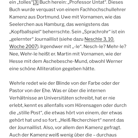
ein „tolles“
[3]
Buch herein: „Professor Untat“. Dieses
Buch wurde verquast von einem Fachhochschullehrer
Kamenz aus Dortmund. Uwe mit Vornamen, wie das
Seelerchen aus Hamburg, das wenigstens das
„Kopfballspiel“ beherrschte. Sein „Sprachrohr“ ist ein
„gelernter“ Journaillist (siehe dazu
Neschle 3, 10.
Woche 2007
). Irgendwer mit „-le“. Nesch-le? Mehr-le?
Nee, Wehr-le heißt er. Martin mit Vornamen, wie der
Hesse mit dem Aschebesche-Mund, obwohl Werner
eine schöne Alliteration gegeben hätte.
Wehrle redet wie der Blinde von der Farbe oder der
Pastor von der Ehe. Was er über die internen
Verhältnisse an Universitäten schreibt, hat er nie
erlebt, kennt es allenfalls vom Hörensagen oder durch
die „stille Post“, die etwas hört von einem, der etwas
gehört hat und so fort. „Heiß Recherchiert“ nennt das
der Journaillist. Also, vor allem den Kamenz gefragt.
Auch der Kamenz weiß wenig über die – durchaus