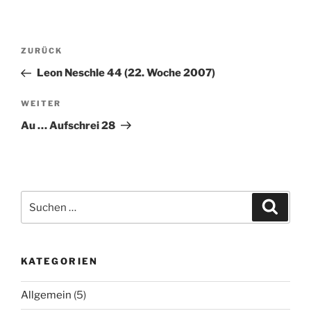
Beitragsnavigation
Vorheriger
ZURÜCK
Beitrag
Leon Neschle 44 (22. Woche 2007)
Nächster
WEITER
Beitrag
Au … Aufschrei 28
Suche
Suche
nach:
KATEGORIEN
Allgemein
(5)