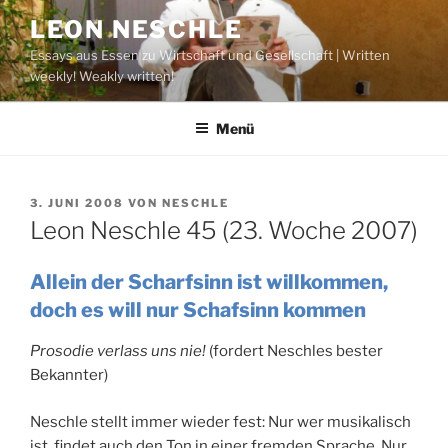
Zum
LEON NESCHLE
Inhalt
Essays aus Essen zu Wirtschaft und Gesellschaft | Written
springen
weekly! Weakly written!
Menü
VERÖFFENTLICHT
3. JUNI 2008
VON
NESCHLE
AM
Leon Neschle 45 (23. Woche 2007)
Allein der Scharfsinn ist willkommen,
doch es will nur Schafsinn kommen
Prosodie verlass uns nie!
(fordert Neschles bester
Bekannter)
Neschle stellt immer wieder fest: Nur wer musikalisch
ist, findet auch den Ton in einer fremden Sprache. Nur