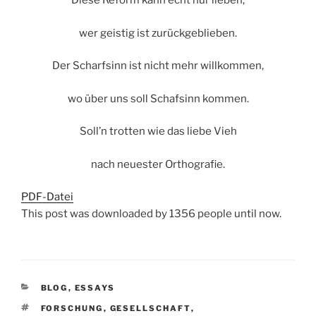
Diese Reform kann echt nur lieben,
wer geistig ist zurückgeblieben.
Der Scharfsinn ist nicht mehr willkommen,
wo über uns soll Schafsinn kommen.
Soll’n trotten wie das liebe Vieh
nach neuester Orthografie.
PDF-Datei
This post was downloaded by 1356 people until now.
KATEGORIEN
BLOG
,
ESSAYS
SCHLAGWÖRTER
FORSCHUNG
,
GESELLSCHAFT
,