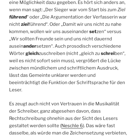
eine Möglichkeit dazu gegeben. Es hört sich anders an,
wenn man sagt: „Der Sieger war vom Start bis zum
Ziel
führend
“ oder „Die Argumentation der Verfasserin war
nicht
z
iel
führend
“. Oder „Damit wir uns nicht zu nahe
kommen, wollen wir uns auseinander
set
zen“ versus
„Wir sollten Freunde sein und uns nicht dauernd
ausein
ander
setzen“. Auch prosodisch verschiedene
Wörter
gleich
zuschreiben (nicht „gleich zu
schrei
ben“,
weil es nicht sofort sein muss), vergrößert die Lücke
zwischen mündlichem und schriftlichem Ausdruck,
lässt das Gemeinte unklarer werden und
beeinträchtigt die Funktion der Schriftsprache für den
Leser.
Es zeugt auch nicht von Vertrauen in die Musikalität
der Schreiber, ganz abgesehen davon, dass
Rechtschreibung ohnehin aus der Sicht des Lesers
gestaltet werden sollte (
Neschle 6
). Das wäre fast
dasselbe, als würde man die Zeichensetzung verbieten,