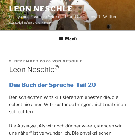
Zum
LEON NESCHLE
Inhalt
Essays aus Essen zu Wirtschaft und Gesellschaft | Written
springen
weekly! Weakly written!
Menü
VERÖFFENTLICHT
2. DEZEMBER 2020
VON
NESCHLE
AM
©
Leon Neschle
Das Buch der Sprüche
:
Teil 20
Den schlechten Witz kritisieren am ehesten die, die
selbst nie einen Witz zustande bringen, nicht mal einen
schlechten.
Die Aussage „Als wir noch dünner waren, standen wir
uns näher“ ist verwunderlich. Die physikalischen