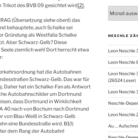
m Trikot des BVB 09 gesichtet wird
[2]
.
Archiv
e RAG (Übersetzung siehe oben!) das
und behauptete, auch Schalke sei
er Gründung als Westfalia Schalke
NESCHLE ZÄ
ot. Aber Schwarz-Gelb? Diese
r Seele ziemlich weh! Dort herrscht etwa
Leon Neschle 
r:
Leon Neschle 
erkehrsordnung hat die Autobahnen
Leon Neschle 3
ndesstraßen Schwarz-Gelb. Das war für
(26524 Leser)
. Daher hat ein Schalke-Fan als Antwort
Leon Neschle 3
iche Autobahnschilder um Dortmund
isen, dass Dortmund in Wirklichkeit
Neschle-Depes
er A 40 nach von Bochum nach Dortmund
Leon Neschle 2
lder von Blau-Weiß in Schwarz-Gelb
hn eine Bundesstraße wird. B1(!)
Au … Aufschrei
ter dem Rang der Autobahn!
Neschle-Depes