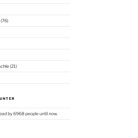
(76)
chle
(21)
UNTER
ead by 6968 people until now.