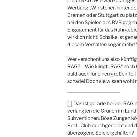
Liebe RAG: Wie wäre es angesi
Werbung „Wir stehen hinter d
Bremen oder Stuttgart zu plat
bei den Spielen des BVB gegen
Engagement für das Ruhrgebiet
wirklich nicht! Schalke ist gen
diesem Verhalten sogar mehr!
Wer verschont uns also künfti
RAG? – Wie klingt „RAG“ noch fü
bald auch für einen großen Tei
schade! Doch sie wissen wohl ni
[1]
Das ist gerade bei der RAG n
verlangten die Grünen im Land
Subventionen. Böse Zungen kö
Profi-Club durchgereicht und 
überzogene Spielergehälter!?