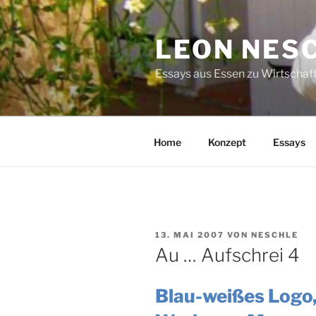
Zum
Inhalt
LEON NES
springen
Essays aus Essen zu Wirtschaft
Home
Konzept
Essays
VERÖFFENTLICHT
13. MAI 2007
VON
NESCHLE
AM
Au … Aufschrei 4
Blau-weißes Logo