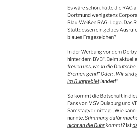
Es wäre schön, hätte die RAG a
Dortmund wenigstens Corporate
Blau-Weißen RAG-Logo. Das Ru
Stattdessen ein gelbes Ausruf
blaues Fragezeichen?
In der Werbung vor dem Derby 
hinter dem BVB“. Beim aktuell
freuen uns, wenn die Deutsche 
Bremen geht!“ Oder: „Wir sind 
im Ruhrgebiet
landet!“
So kommt die Botschaft in dies
Fans von MSV Duisburg und V
Samstagvormittag: „Wie kann e
nannte,
Stimmung dafür machen
nicht an die Ruhr
kommt?
Ist
d