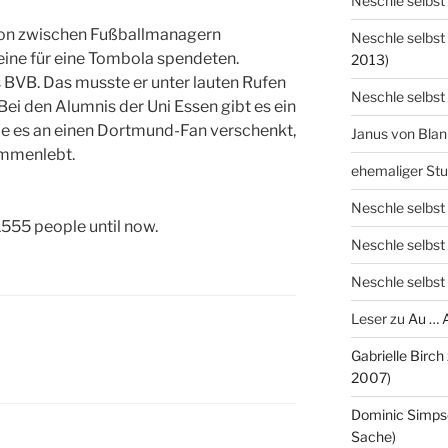
Neschle selbst
ion zwischen Fußballmanagern
Neschle selbst
reine für eine Tombola spendeten.
2013)
 BVB. Das musste er unter lauten Rufen
Neschle selbst
Bei den Alumnis der Uni Essen gibt es ein
e es an einen Dortmund-Fan verschenkt,
Janus von Bla
ammenlebt.
ehemaliger St
Neschle selbst
555 people until now.
Neschle selbst
Neschle selbst
Leser
zu
Au … 
Gabrielle Birch
2007)
Dominic Simps
Sache)