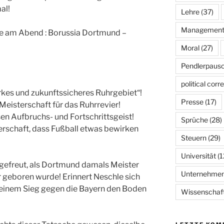
al!
Lehre
(37)
Managemen
le am Abend : Borussia Dortmund –
Moral
(27)
Pendlerpausc
political corr
arkes und zukunftssicheres Ruhrgebiet“!
Presse
(17)
eisterschaft für das Ruhrrevier!
en Aufbruchs- und Fortschrittsgeist!
Sprüche
(28)
erschaft, dass Fußball etwas bewirken
Steuern
(29)
Universität
(1
 gefreut, als Dortmund damals Meister
Unternehme
er geboren wurde! Erinnert Neschle sich
t einem Sieg gegen die Bayern den Boden
Wissenschaf