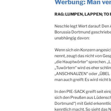
Werbung: Man ver
RAG: LUMPEN, LAPPEN; TO 
Neschle legt Wert darauf: Den 
Borussia Dortmund geschrieben
unabhängig davon:
Wenn sich ein Konzern angesic
nennt, zeugt das nicht von Gesp
„die Hauptwörter“ sprechen. 
„Tuwörtern“ wird es eher sch
„ANSCHNAUZEN“ oder „ÜBEL M
man auch greift: Es wird nicht
In den PIE-SACK greift seit ein
sich den Preußen aus Lüdensch
Dortmund“) mit Geld erkenntlic
kenntlich macht. So sieht das N