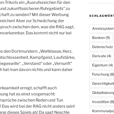
en-Trikots ein „Ausrufezeichen für den
 und zukunftssicheren Ruhrgebiets“ zu
schaft zu senden? Mit dieser Werbung
SCHLAGWÖR
ezeichen! Aber zur Schwächung der
rspruch zwischen dem, was die RAG sagt,
Anreizsyste
i unverkennbar. Das kommt nicht nur bei
Banken
(9)
Datenschutz
es den Dortmundern: „Weltklasse, Herz,
Derivate
(4)
ntschlossenheit, Kampfgeist, Laufstärke,
Siegeswille“. „Verstand“ oder „Vernunft“
Eigentum
(4)
ch hat man davon nichts und kann daher
Forschung
(8
Gerechtigkei
rksamkeit erregt, schafft auch
Globalisierun
ung hat es einst vorgemacht:
rsprüche zwischen Reden und Tun
Investition
(8
 Das wird bei der RAG nicht anders sein!
Kommunalpoli
ng dieses Spiels ab! Da sagt Neschle