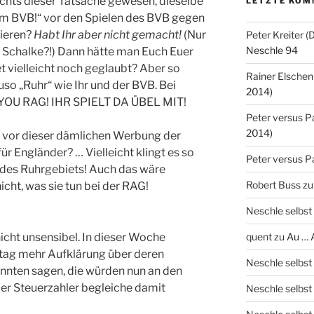
chts dieser Tatsache gewesen, dieselbe
LETZTE KOM
em BVB!“ vor den Spielen des BVB gegen
zieren?
Habt Ihr aber nicht gemacht!
(Nur
Peter Kreiter 
Neschle 94
 Schalke?!) Dann hätte man Euch Euer
 vielleicht noch geglaubt? Aber so
Rainer Elschen
auso „Ruhr“ wie Ihr und der BVB. Bei
2014)
 YOU RAG! IHR SPIELT DA ÜBEL MIT!
Peter versus P
2014)
g vor dieser dämlichen Werbung der
r Engländer? … Vielleicht klingt es so
Peter versus P
l des Ruhrgebiets! Auch das wäre
Robert Buss
z
cht, was sie tun bei der RAG!
Neschle selbst
icht unsensibel. In dieser Woche
quent
zu
Au … 
tag mehr Aufklärung über deren
Neschle selbst
nnten sagen, die würden nun an den
der Steuerzahler begleiche damit
Neschle selbst