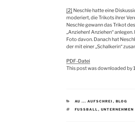
[2]
Neschle hatte eine Diskuss
moderiert, die Trikots ihrer Ve
Neschle gewann das Trikot des
„Anziehen! Anziehen“ anlegen. 
Foto davon. Danach hat Neschl
der mit einer „Schalkerin“ zus
PDF-Datei
This post was downloaded by 1
KATEGORIEN
AU ... AUFSCHREI
,
BLOG
SCHLAGWÖRTER
FUSSBALL
,
UNTERNEHMEN