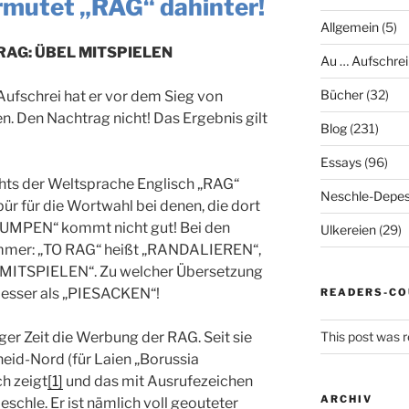
mutet „RAG“ dahinter!
Allgemein
(5)
RAG: ÜBEL MITSPIELEN
Au … Aufschrei
Bücher
(32)
Aufschrei hat er vor dem Sieg von
. Den Nachtrag nicht! Das Ergebnis gilt
Blog
(231)
Essays
(96)
hts der Weltsprache Englisch „RAG“
Neschle-Depes
ür für die Wortwahl bei denen, die dort
„LUMPEN“ kommt nicht gut! Bei den
Ulkereien
(29)
limmer: „TO RAG“ heißt „RANDALIEREN“,
ITSPIELEN“. Zu welcher Übersetzung
 besser als „PIESACKEN“!
READERS-CO
iger Zeit die Werbung der RAG. Seit sie
This post was r
eid-Nord (für Laien „Borussia
h zeigt
[1]
und das mit Ausrufezeichen
ARCHIV
eschle. Er ist nämlich voll geouteter