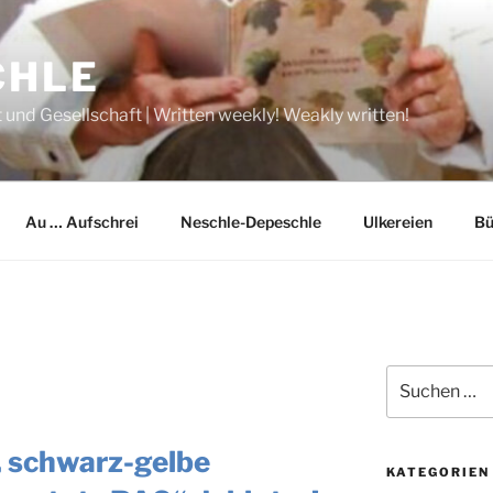
CHLE
 und Gesellschaft | Written weekly! Weakly written!
Au … Aufschrei
Neschle-Depeschle
Ulkereien
Bü
Suche
nach:
, schwarz-gelbe
KATEGORIEN