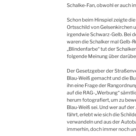
Schalke-Fan, obwohl er auch i
Schon beim Hinspiel zeigte di
Ortsschild von Gelsenkirchen 
irgendwie Schwarz-Gelb. Bei d
waren die Schalker mal Gelb-R
„Blindenfarbe“ tut der Schalke
folgende Meinung über darübe
Der Gesetzgeber der Straßenv
Blau-Weiß gemacht und die Bu
ihn eine Frage der Rangordnung
auf die RAG-„Werbung“ sämtl
herum fotografiert, um zu bewe
Blau-Weiß sei. Und wer auf d
fährt, erlebt wie sich die Schi
verwandeln und aus der Autoba
immerhin, doch immer noch un