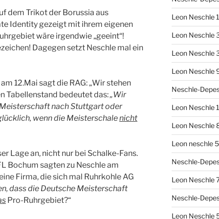
uf dem Trikot der Borussia aus
Leon Neschle 1
 Identity gezeigt mit ihrem eigenen
Leon Neschle 3
hrgebiet wäre irgendwie „geeint“!
ezeichen! Dagegen setzt Neschle mal ein
Leon Neschle 3
Leon Neschle 9
am 12.Mai sagt die RAG: „Wir stehen
Neschle-Depesc
en Tabellenstand bedeutet das:
„Wir
Meisterschaft nach Stuttgart oder
Leon Neschle 1
glücklich, wenn die Meisterschale
nicht
Leon Neschle 8
Leon neschle 5
er Lage an, nicht nur bei Schalke-Fans.
Neschle-Depes
FL Bochum sagten zu Neschle am
ine Firma, die sich mal Ruhrkohle AG
Leon Neschle 7
, dass die Deutsche Meisterschaft
Neschle-Depes
as
Pro-Ruhrgebiet?“
Leon Neschle 