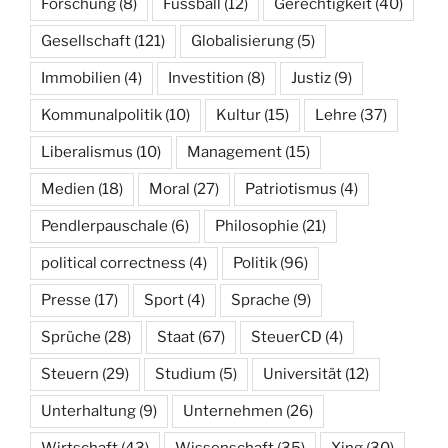
Forschung
(8)
Fussball
(12)
Gerechtigkeit
(40)
Gesellschaft
(121)
Globalisierung
(5)
Immobilien
(4)
Investition
(8)
Justiz
(9)
Kommunalpolitik
(10)
Kultur
(15)
Lehre
(37)
Liberalismus
(10)
Management
(15)
Medien
(18)
Moral
(27)
Patriotismus
(4)
Pendlerpauschale
(6)
Philosophie
(21)
political correctness
(4)
Politik
(96)
Presse
(17)
Sport
(4)
Sprache
(9)
Sprüche
(28)
Staat
(67)
SteuerCD
(4)
Steuern
(29)
Studium
(5)
Universität
(12)
Unterhaltung
(9)
Unternehmen
(26)