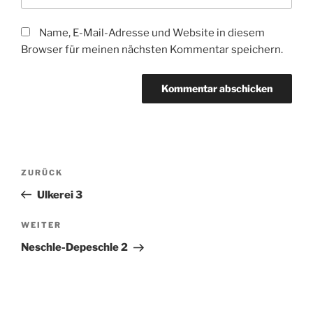
Name, E-Mail-Adresse und Website in diesem
Browser für meinen nächsten Kommentar speichern.
Beitragsnavigation
Vorheriger
ZURÜCK
Beitrag
Ulkerei 3
Nächster
WEITER
Beitrag
Neschle-Depeschle 2