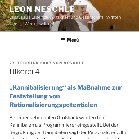
Zum
LEON NESCHLE
Inhalt
Essays aus Essen zu Wirtschaft und Gesellschaft | Written
springen
weekly! Weakly written!
Menü
VERÖFFENTLICHT
27. FEBRUAR 2007
VON
NESCHLE
AM
Ulkerei 4
„Kannibalisierung“ als Maßnahme zur
Feststellung von
Rationalisierungspotentialen
Bei einer sehr noblen Großbank werden fünf
Kannibalen als Programmierer eingestellt.
Bei der
Begrüßung der Kannibalen sagt der Personalchef: „Ihr