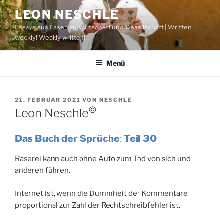
Zum
LEON NESCHLE
Inhalt
Essays aus Essen zu Wirtschaft und Gesellschaft | Written
springen
weekly! Weakly written!
Menü
VERÖFFENTLICHT
21. FEBRUAR 2021
VON
NESCHLE
AM
©
Leon Neschle
Das Buch der Sprüche
:
Teil 30
Raserei kann auch ohne Auto zum Tod von sich und
anderen führen.
Internet ist, wenn die Dummheit der Kommentare
proportional zur Zahl der Rechtschreibfehler ist.