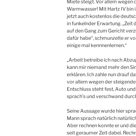
Miete steigt. Vor allem wegen 
Warmwasser! Mit Hartz IV bin i
jetzt auch kostenlos die deutsc
in funkelnder Erwartung. „Zeit 
auf den Gang zum Gericht verzi
dafür habe“, schmunzelte er vor
einige mal kennnenlernen.“
„Arbeit betreibe ich nach Abzu
kann mir niemand mehr den Sinn
erklären. Ich zahle nun drauf da
vor allem wegen der steigende
Entschluss steht fest, Auto und
sprach’s und verschwand durch 
Seine Aussage wurde hier sprac
Mann sprach natürlich natürlich
Aber rechnen konnte er und die 
seit geraumer Zeit dabei. Rech