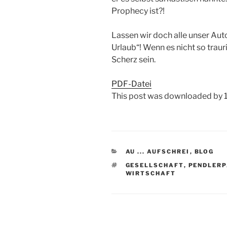
Prophecy ist?!
Lassen wir doch alle unser Aut
Urlaub“! Wenn es nicht so traur
Scherz sein.
PDF-Datei
This post was downloaded by 1
KATEGORIEN
AU ... AUFSCHREI
,
BLOG
SCHLAGWÖRTER
GESELLSCHAFT
,
PENDLER
WIRTSCHAFT