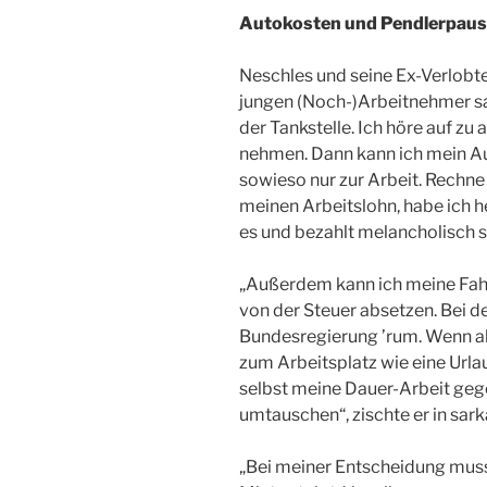
Autokosten und Pendlerpauscha
Neschles und seine Ex-Verlobte 
jungen (Noch-)Arbeitnehmer sag
der Tankstelle. Ich höre auf zu
nehmen. Dann kann ich mein Au
sowieso nur zur Arbeit. Rechne
meinen Arbeitslohn, habe ich h
es und bezahlt melancholisch se
„Außerdem kann ich meine Fah
von der Steuer absetzen. Bei d
Bundesregierung ’rum. Wenn ab
zum Arbeitsplatz wie eine Urla
selbst meine Dauer-Arbeit geg
umtauschen“, zischte er in sark
„Bei meiner Entscheidung muss