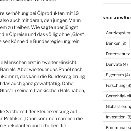
 Preiserhöhung bei Ölprodukten mit 19
SCHLAGWÖR
ch also auch mit daran, den jungen Mann
tem zu treiben. Wie sagte aber jüngst
Anreizsyste
 die Ölpreise und das völlig ohne „Glos“
eisen könne die Bundesregierung rein
Banken
(9)
Datenschutz
die Menschen erst in zweiter Hinsicht.
Derivate
(4)
 Barrels. Aber wie teuer das Rohöl nach
Eigentum
(4)
 ankommt, das kann die Bundesregierung
ut das auch ganz gewalt(ät)ig. Daher
Forschung
(8
 „Glos“ in seinem fränkischen Hals haben,
Gerechtigkei
Globalisierun
die Sache mit der Steuersenkung auf
Investition
(8
er Politiker. „Dann kommen nämlich die
en Spekulanten und erhöhen die
Kommunalpoli