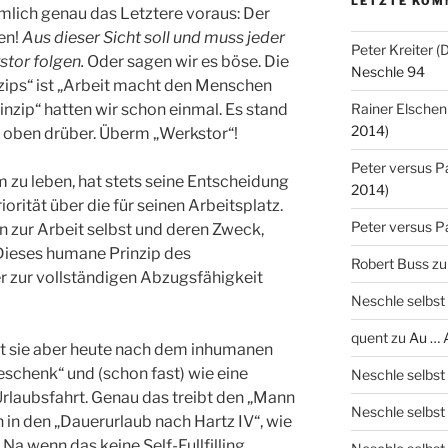
LETZTE KOM
mlich genau das Letztere voraus: Der
en!
Aus dieser Sicht soll und muss jeder
Peter Kreiter 
stor folgen.
Oder sagen wir es böse. Die
Neschle 94
zips“ ist „Arbeit macht den Menschen
rinzip“ hatten wir schon einmal. Es stand
Rainer Elschen
2014)
n oben drüber. Überm „Werkstor“!
Peter versus P
 zu leben, hat stets seine Entscheidung
2014)
rität über die für seinen Arbeitsplatz.
Peter versus P
n zur Arbeit selbst und deren Zweck,
 Dieses humane Prinzip des
Robert Buss
z
r zur vollständigen Abzugsfähigkeit
Neschle selbst
quent
zu
Au … 
t sie aber heute nach dem inhumanen
eschenk“ und (schon fast) wie eine
Neschle selbst
Urlaubsfahrt. Genau das treibt den „Mann
Neschle selbst
h in den „Dauerurlaub nach Hartz IV“, wie
 Na wenn das keine Self-Fullfilling