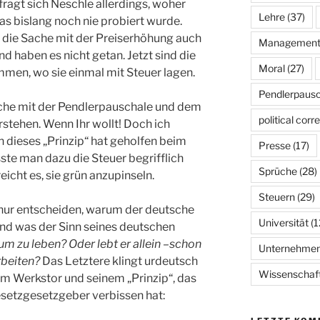
fragt sich Neschle allerdings, woher
Lehre
(37)
das bislang noch nie probiert wurde.
s die Sache mit der Preiserhöhung auch
Managemen
 haben es nicht getan. Jetzt sind die
Moral
(27)
men, wo sie einmal mit Steuer lagen.
Pendlerpausc
Sache mit der Pendlerpauschale und dem
political corr
erstehen. Wenn Ihr wollt! Doch ich
nn dieses „Prinzip“ hat geholfen beim
Presse
(17)
ste man dazu die Steuer begrifflich
Sprüche
(28)
eicht es, sie grün anzupinseln.
Steuern
(29)
h nur entscheiden, warum der deutsche
Universität
(1
nd was der Sinn seines deutschen
um zu leben? Oder lebt er allein –schon
Unternehme
rbeiten?
Das Letztere klingt urdeutsch
Wissenschaf
zum Werkstor und seinem „Prinzip“, das
esetzgesetzgeber verbissen hat: