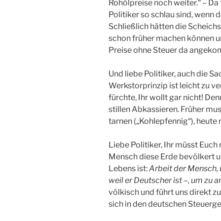
Rohölpreise noch weiter.“ – Da 
Politiker so schlau sind, wenn 
Schließlich hätten die Scheich
schon früher machen können und
Preise ohne Steuer da angekom
Und liebe Politiker, auch die 
Werkstorprinzip ist leicht zu v
fürchte, Ihr wollt gar nicht! De
stillen Abkassieren. Früher mus
tarnen („Kohlepfennig“), heute r
Liebe Politiker, Ihr müsst Euc
Mensch diese Erde bevölkert u
Lebens ist:
Arbeit der Mensch, 
weil er Deutscher ist –, um zu a
völkisch und führt uns direkt 
sich in den deutschen Steuerg