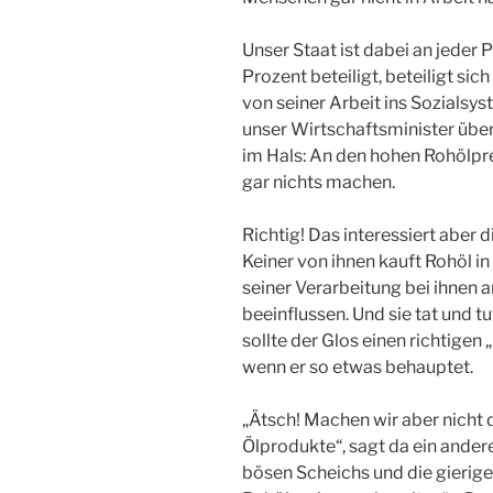
Unser Staat ist dabei an jeder
Prozent beteiligt, beteiligt si
von seiner Arbeit ins Sozialsys
unser Wirtschaftsminister über
im Hals: An den hohen Rohölpr
gar nichts machen.
Richtig! Das interessiert aber 
Keiner von ihnen kauft Rohöl in
seiner Verarbeitung bei ihnen
beeinflussen. Und sie tat und t
sollte der Glos einen richtigen
wenn er so etwas behauptet.
„Ätsch! Machen wir aber nicht 
Ölprodukte“, sagt da ein ander
bösen Scheichs und die gierig