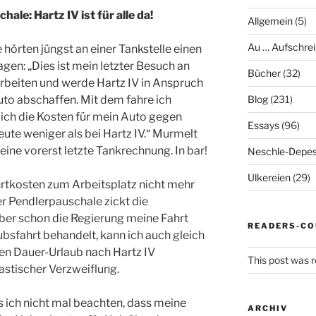
le: Hartz IV ist für alle da!
Allgemein
(5)
Au … Aufschrei
hörten jüngst an einer Tankstelle einen
en: „Dies ist mein letzter Besuch an
Bücher
(32)
 arbeiten und werde Hartz IV in Anspruch
to abschaffen. Mit dem fahre ich
Blog
(231)
 ich die Kosten für mein Auto gegen
Essays
(96)
eute weniger als bei Hartz IV.“ Murmelt
ine vorerst letzte Tankrechnung. In bar!
Neschle-Depes
Ulkereien
(29)
rtkosten zum Arbeitsplatz nicht mehr
er Pendlerpauschale zickt die
er schon die Regierung meine Fahrt
READERS-CO
ubsfahrt behandelt, kann ich auch gleich
en Dauer-Urlaub nach Hartz IV
This post was r
astischer Verzweiflung.
 ich nicht mal beachten, dass meine
ARCHIV