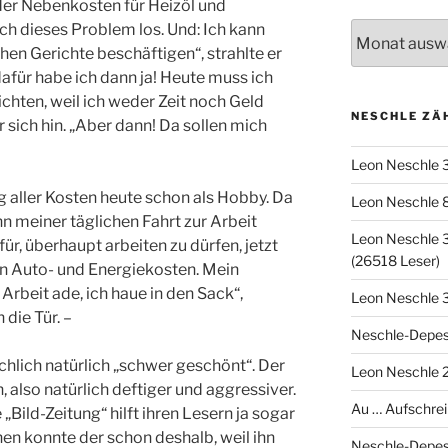
der Nebenkosten für Heizöl und
ch dieses Problem los. Und: Ich kann
Archiv
hen Gerichte beschäftigen“, strahlte er
dafür habe ich dann ja! Heute muss ich
chten, weil ich weder Zeit noch Geld
NESCHLE ZÄ
 sich hin. „Aber dann! Da sollen mich
Leon Neschle 
g aller Kosten heute schon als Hobby. Da
Leon Neschle 
 meiner täglichen Fahrt zur Arbeit
Leon Neschle 3
für, überhaupt arbeiten zu dürfen, jetzt
(26518 Leser)
n Auto- und Energiekosten. Mein
 Arbeit ade, ich haue in den Sack“,
Leon Neschle 3
die Tür. –
Neschle-Depes
hlich natürlich „schwer geschönt“. Der
Leon Neschle 2
, also natürlich deftiger und aggressiver.
Au … Aufschrei
„Bild-Zeitung“ hilft ihren Lesern ja sogar
nen konnte der schon deshalb, weil ihn
Neschle-Depes