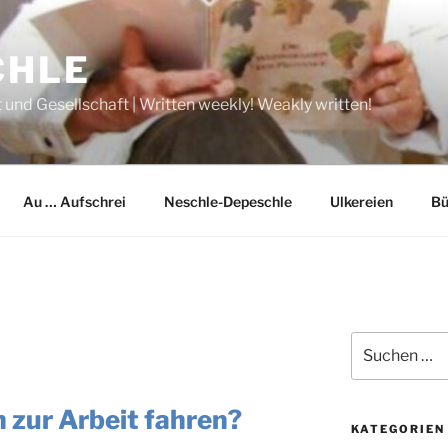
CHLE
 und Gesellschaft | Written weekly! Weakly written!
Au … Aufschrei
Neschle-Depeschle
Ulkereien
Bü
Suche
nach:
h zur Arbeit fahren?
KATEGORIEN