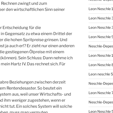
m Rechnen zwingt und zum
Leon Neschle 1
r den wirtschaftlichen Sinn seiner
Leon Neschle 3
ner Entscheidung für die
Leon Neschle 
in Gegensatz zu etwa einem Drittel der
Leon Neschle 9
er die hohen Spritpreise grinsen. Und
st ja auch er!? Er zieht nur einen anderen
Neschle-Depesc
 die gestiegenen Ölpreise mit einem
Leon Neschle 1
(können). Sein Schluss: Dann nehme ich
mein Hartz IV. Das rechnet sich. Für
Leon Neschle 8
Leon neschle 5
akabre Beziehungen zwischen derzeit
Neschle-Depes
gem Rentendesaster. So beutet ein
Leon Neschle 7
system aus, weil unser Wirtschafts- und
d ihm weniger zugestehen, wenn er
Neschle-Depes
 nicht tut. Ein solches System will solche
Leon Neschle 5
haben, muss man vermuten.