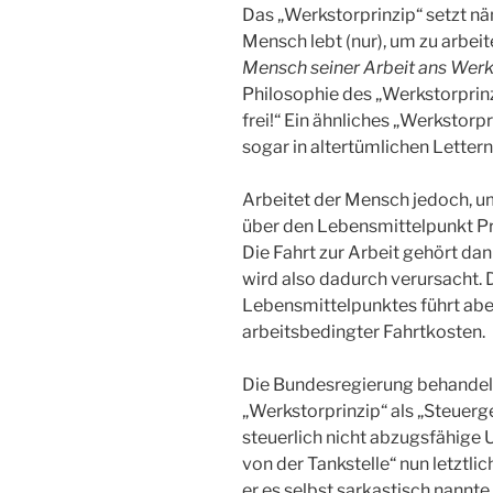
Das „Werkstorprinzip“ setzt nä
Mensch lebt (nur), um zu arbeit
Mensch seiner Arbeit ans Werk
Philosophie des „Werkstorprin
frei!“ Ein ähnliches „Werkstorp
sogar in altertümlichen Letter
Arbeitet der Mensch jedoch, um
über den Lebensmittelpunkt Prio
Die Fahrt zur Arbeit gehört dan
wird also dadurch verursacht.
Lebensmittelpunktes führt abe
arbeitsbedingter Fahrtkosten.
Die Bundesregierung behandel
„Werkstorprinzip“ als „Steuerg
steuerlich nicht abzugsfähige 
von der Tankstelle“ nun letztlic
er es selbst sarkastisch nannte.