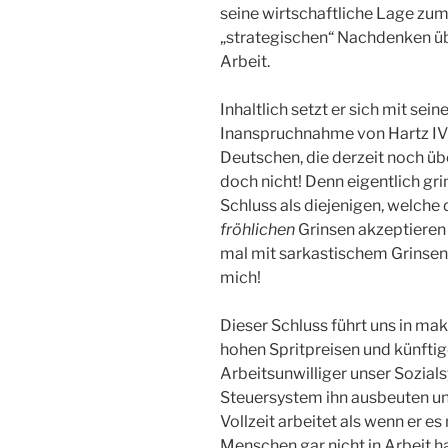
seine wirtschaftliche Lage zu
„strategischen“ Nachdenken übe
Arbeit.
Inhaltlich setzt er sich mit sei
Inanspruchnahme von Hartz IV 
Deutschen, die derzeit noch üb
doch nicht! Denn eigentlich grin
Schluss als diejenigen, welche
fröhlichen
Grinsen akzeptieren 
mal mit sarkastischem Grinsen 
mich!
Dieser Schluss führt uns in m
hohen Spritpreisen und künfti
Arbeitsunwilliger unser Sozial
Steuersystem ihn ausbeuten un
Vollzeit arbeitet als wenn er es
Menschen gar nicht in Arbeit 