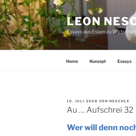
Zum
Inhalt
LEON NES
springen
Essays aus Essen zu Wirtschaft
Home
Konzept
Essays
VERÖFFENTLICHT
10. JULI 2008
VON
NESCHLE
AM
Au … Aufschrei 32
Wer will denn noc