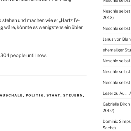
Neschle selbst
Neschle selbst
2013)
o stehen und machen wie er „Hartz IV-
ig wäre, könnte es wenigstens ein übler
Neschle selbst
Janus von Bla
ehemaliger St
304 people until now.
Neschle selbst
Neschle selbst
Neschle selbst
Leser
zu
Au … 
PAUSCHALE
,
POLITIK
,
STAAT
,
STEUERN
,
Gabrielle Birch
2007)
Dominic Simps
Sache)