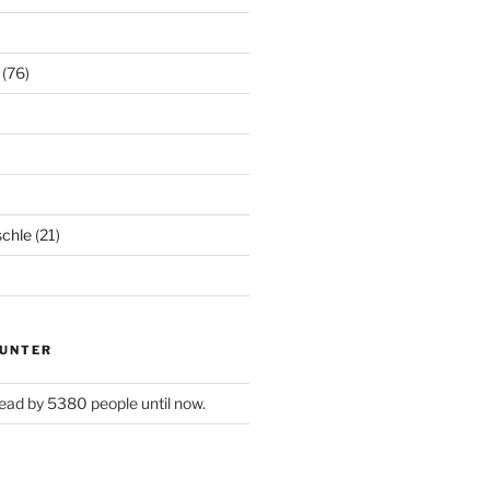
(76)
chle
(21)
UNTER
ead by 5380 people until now.