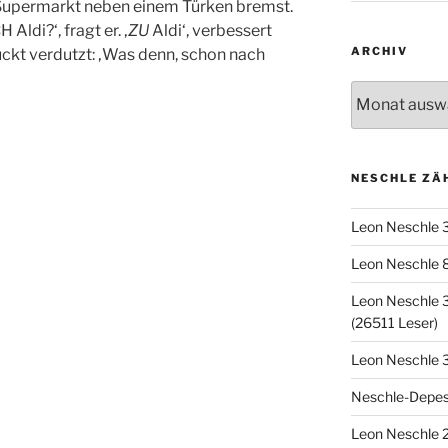
 Supermarkt neben einem Türken bremst.
 Aldi?‘, fragt er. ‚
ZU
Aldi‘, verbessert
ARCHIV
ckt verdutzt: ‚Was denn, schon nach
Archiv
NESCHLE ZÄ
Leon Neschle 
Leon Neschle 8
Leon Neschle 3
(26511 Leser)
Leon Neschle 
Neschle-Depes
Leon Neschle 2