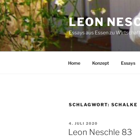
Zum
Inhalt
LEON NES
springen
Essays aus Essen zu Wirtschaft
Home
Konzept
Essays
SCHLAGWORT:
SCHALKE
VERÖFFENTLICHT
4. JULI 2020
AM
Leon Neschle 83