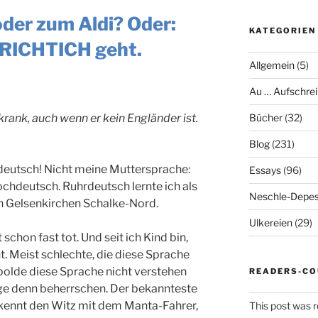
 oder zum Aldi? Oder:
KATEGORIEN
 RICHTICH geht.
Allgemein
(5)
Au … Aufschrei
Bücher
(32)
rank, auch wenn er kein Engländer ist.
Blog
(231)
deutsch! Nicht meine Muttersprache:
Essays
(96)
chdeutsch. Ruhrdeutsch lernte ich als
Neschle-Depes
n Gelsenkirchen Schalke-Nord.
Ulkereien
(29)
t schon fast tot. Und seit ich Kind bin,
 Meist schlechte, die diese Sprache
bolde diese Sprache nicht verstehen
READERS-CO
ge denn beherrschen. Der bekannteste
 kennt den Witz mit dem Manta-Fahrer,
This post was r