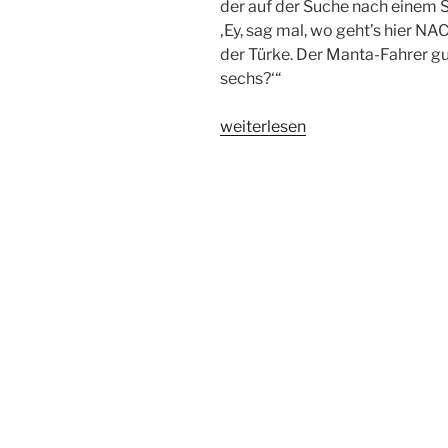
der auf der Suche nach einem
‚Ey, sag mal, wo geht’s hier NACH
der Türke. Der Manta-Fahrer gu
sechs?‘“
„Leon
weiterlesen
Neschle
83“