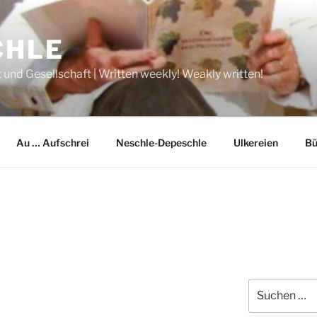
CHLE
 und Gesellschaft | Written weekly! Weakly written!
Au … Aufschrei
Neschle-Depeschle
Ulkereien
Bü
Suche
nach: