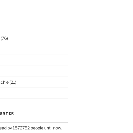
(76)
chle
(21)
UNTER
ead by 1572752 people until now.