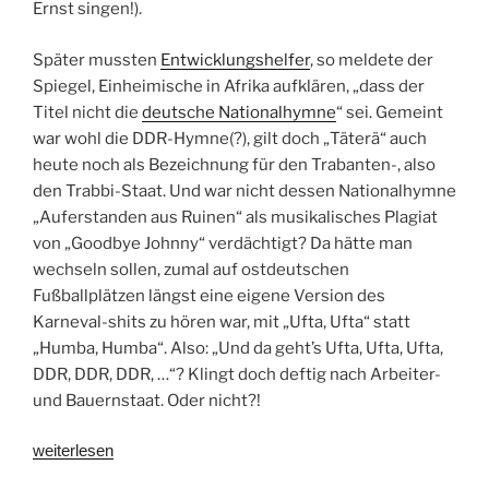
Ernst singen!).
Später mussten
Entwicklungshelfer
, so meldete der
Spiegel, Einheimische in Afrika aufklären, „dass der
Titel nicht die
deutsche Nationalhymne
“ sei. Gemeint
war wohl die DDR-Hymne(?), gilt doch „Täterä“ auch
heute noch als Bezeichnung für den Trabanten-, also
den Trabbi-Staat. Und war nicht dessen Nationalhymne
„Auferstanden aus Ruinen“ als musikalisches Plagiat
von „Goodbye Johnny“ verdächtigt? Da hätte man
wechseln sollen, zumal auf ostdeutschen
Fußballplätzen längst eine eigene Version des
Karneval-shits zu hören war, mit „Ufta, Ufta“ statt
„Humba, Humba“. Also: „Und da geht’s Ufta, Ufta, Ufta,
DDR, DDR, DDR, …“? Klingt doch deftig nach Arbeiter-
und Bauernstaat. Oder nicht?!
„Neschle-
weiterlesen
Depeschle