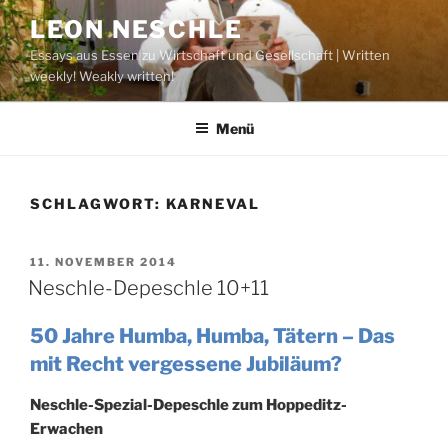
Zum
LEON NESCHLE
Inhalt
Essays aus Essen zu Wirtschaft und Gesellschaft | Written
springen
weekly! Weakly written!
Menü
SCHLAGWORT:
KARNEVAL
VERÖFFENTLICHT
11. NOVEMBER 2014
AM
Neschle-Depeschle 10+11
50 Jahre Humba, Humba, Tätern – Das
mit Recht vergessene Jubiläum?
Neschle-Spezial-Depeschle zum Hoppeditz-
Erwachen