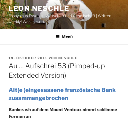
Zum
LEON NESCHLE
Inhalt
Essays aus Essen zu Wirtschaft und Gesellschaft | Written
springen
weekly! Weakly written!
Menü
VERÖFFENTLICHT
18. OKTOBER 2011
VON
NESCHLE
AM
Au … Aufschrei 53 (Pimped-up
Extended Version)
Alt(e )eingesessene französische Bank
zusammengebrochen
Bankcrash auf dem Mount Ventoux nimmt schlimme
Formen an