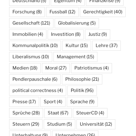
Deutschland
(5)
Eigentum
(4)
Finanzkrise
(9)
Forschung
(8)
Fussball
(12)
Gerechtigkeit
(40)
Gesellschaft
(121)
Globalisierung
(5)
Immobilien
(4)
Investition
(8)
Justiz
(9)
Kommunalpolitik
(10)
Kultur
(15)
Lehre
(37)
Liberalismus
(10)
Management
(15)
Medien
(18)
Moral
(27)
Patriotismus
(4)
Pendlerpauschale
(6)
Philosophie
(21)
political correctness
(4)
Politik
(96)
Presse
(17)
Sport
(4)
Sprache
(9)
Sprüche
(28)
Staat
(67)
SteuerCD
(4)
Steuern
(29)
Studium
(5)
Universität
(12)
Unterhaltung
(9)
Unternehmen
(26)