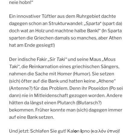
neie hobn!“
Ein innovativer Tüftler aus dem Ruhrgebiet dachte
dagegen schon an Strukturwandel: „
Sparta
* (spart da)
doch wat an Holz und machtne halbe Bank!“ (In Sparta
sparten die Griechen damals so manches, aber Athen
hat am Ende gesiegt!)
Der indische Fakir
„Sir Taki“
und seine Maus
„Mous
Taki“
, die Reinkarnation eines griechischen Sängers,
nahmen die Sache mit Homer (Humor). Sie setzen
(sich) öfter auf die Bank und hatten keine „Athene“
(Antenne?) für das Problem. Denn ihr Poseidon (Po sei
dann) nie in Mitleidenschaft gezogen worden. Andere
hätten da längst einen Plutarch (Blutarsch?)
bekommen. Früher konnte man (sich) dagegen immer
auf eine Bank setzen.
Und jetzt: Schlafen Sie gut! Kal
o
n
i
pno (καλόν ύπνο)!