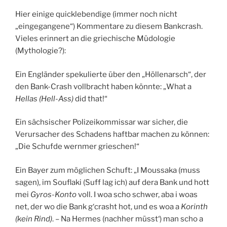
Hier einige quicklebendige (immer noch nicht
„eingegangene“) Kommentare zu diesem Bankcrash.
Vieles erinnert an die griechische Müdologie
(Mythologie?):
Ein Engländer spekulierte über den „Höllenarsch“, der
den Bank-Crash vollbracht haben könnte: „What a
Hellas (Hell-Ass)
did that!“
Ein sächsischer Polizeikommissar war sicher, die
Verursacher des Schadens haftbar machen zu können:
„Die Schufde wernmer grieschen!“
Ein Bayer zum möglichen Schuft: „I Moussaka (muss
sagen), im Souflaki (Suff lag ich) auf dera Bank und hott
mei
Gyros-Konto
voll. I woa scho schwer, aba i woas
net, der wo die Bank g‘crasht hot, und es woa a
Korinth
(kein Rind)
. – Na Hermes (nachher müsst‘) man scho a